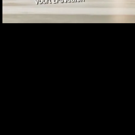
Marketingin Temel Taşları
Marketing, herhangi bir işletmenin büyümesi ve gelişmesi için hayati
bir bileşendir. Günümüzde dijital ortamın etkisiyle, geleneksel
marketing yöntemlerinin yanında dijital marketing stratejileri de
büyük önem kazanmıştır. Bu stratejilerin başarıyla uygulanması,
markanın hedef kitlesine ulaşmasında ve müşteri sadakatinin
artırılmasında önemli rol oynar.
Dijital marketing, web siteleri, sosyal medya platformları, e-posta
pazarlama ve arama motoru optimizasyonu (SEO) gibi çeşitli
kanalları kapsar. Bu kanalların her birinin kendi avantajları ve
dezavantajları vardır. İşte bu nedenle, bir marketing stratejisi
oluştururken, hedef kitlenizin tercih ettiği kanalları belirlemek ve bu
kanallarda etkili bir şekilde iletişim kurmak çok önemlidir.
Sosyal Medya Pazarlamasının Gücü