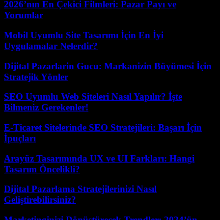
2026’nın En Çekici Filmleri: Pazar Payı ve
Yorumlar
Mobil Uyumlu Site Tasarımı İçin En İyi
Uygulamalar Nelerdir?
Dijital Pazarlarin Gucu: Markanizin Büyümesi İçin
Stratejik Yönler
SEO Uyumlu Web Siteleri Nasıl Yapılır? İşte
Bilmeniz Gerekenler!
E-Ticaret Sitelerinde SEO Stratejileri: Başarı İçin
İpuçları
Arayüz Tasarımında UX ve UI Farkları: Hangi
Tasarım Öncelikli?
Dijital Pazarlama Stratejilerinizi Nasıl
Geliştirebilirsiniz?
Marketinginizi Dönüştürecek Trendler: 2024’ün