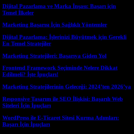
Dijital Pazarlama ve Marka İnşası: Başarı için
Temel İlkeler
Marketing Başarısı İçin Sağlıklı Yöntemler
Dijital Pazarlama: İşlerinizi Büyütmek için Gerekli
En Temel Stratejiler
Marketing Stratejileri: Başarıya Giden Yol
Frontend Framework Seçiminde Nelere Dikkat
Edilmeli? İşte İpuçları!
Marketing Stratejilerinin Geleceği: 2024’ten 2026’ya
Responsive Tasarım ile SEO İlişkisi: Başarılı Web
Siteleri İçin İpuçları
WordPress ile E-Ticaret Sitesi Kurma Adımları:
Başarı İçin İpuçları