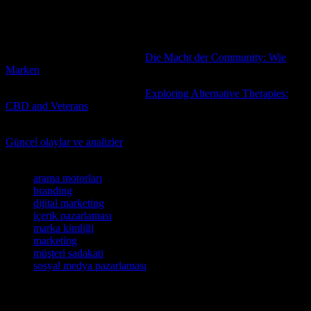
artırılmasında önemli rol oynar. Bu nedenle, marketing stratejilerini
oluştururken, hedef kitlenizin tercih ettiği kanalları belirlemek ve bu
kanallarda etkili bir şekilde iletişim kurmak önemlidir.
Bu konuda daha fazla bilgi için
Die Macht der Community: Wie
Marken
yazısına göz atmanızı öneririz.
Bu konuda daha fazla bilgi için
Exploring Alternative Therapies:
CBD and Veterans
yazısına göz atmanızı öneririz.
Türkiye’de başlayan 2023 yılının ilk aylarında neler yaşandı?
Güncel olaylar ve analizler
ile sektörün gelişimini takip edin.
Etiketler
arama motorları
branding
dijital marketing
içerik pazarlaması
marka kimliği
marketing
müşteri sadakati
sosyal medya pazarlaması