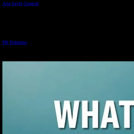
Ana Sayfa
General
Marketing Dünyasında Başarı için Gerekenler
Marketing Dünyasında Başarı için
Gerekenler
Yazar
PR Publisher
-
Şubat 17, 2026
241