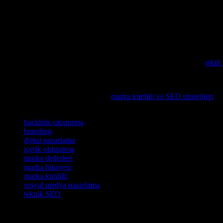
Sonuç
Dijital pazarlama ve SEO, modern işletmeler için hayati önem taşıyan s
medya platformlarında etkileşim kurmanızı ve markanızın tanınabilirliği
sayede, dijital pazarlama ve SEO stratejilerinizin en iyi sonuçları elde
Eğlencenin günlük kararlarımıza nasıl etkisi olduğunu keşfedin,
etkili
Dijital nomadlar ve expatlardan oluşan hedef kitlenizi daha iyi anlam
Dijital pazarda başarılı olmak için
marka kimliği ve SEO stratejileri
hak
Etiketler
backlink oluşturma
branding
dijital pazarlama
içerik oluşturma
marka değerleri
marka hikayesi
marka kimliği
sosyal medya pazarlama
teknik SEO