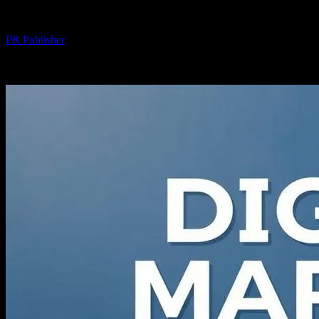
Yazar
PR Publisher
-
Şubat 23, 2026
197