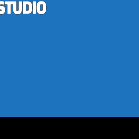
ar
el Taşlar