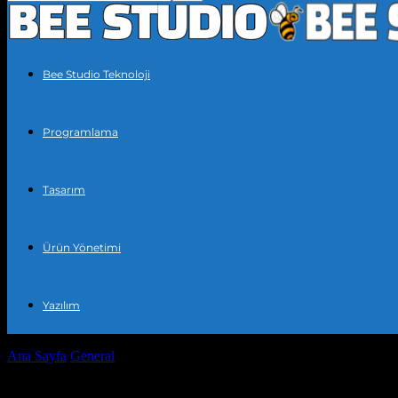
Bee Studio Teknoloji
Programlama
Tasarım
Ürün Yönetimi
Yazılım
Ana Sayfa
General
Dijital Pazarlama ve SEO: Başarı İçin Temel Taşl
Dijital Pazarlama ve SEO: Başarı İçin Tem