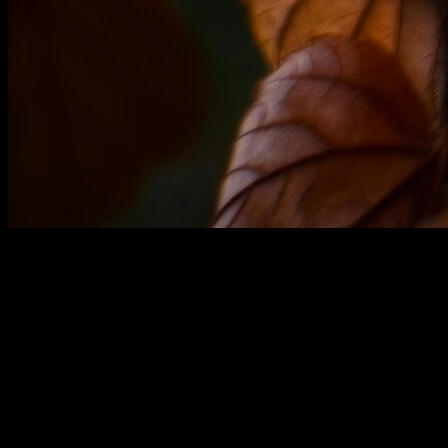
Web tasarım sürecinde
müşteri beklentilerini anlamak
büyük bir
önem taşır. Peki, bu süreçte nasıl başarılı olunur? Müşterilerinizin
ihtiyaçlarını ve isteklerini doğru bir şekilde tespit etmek,
projelerinizin başarısını doğrudan etkiler.
Web tasarımında müşteri
memnuniyeti
sağlamak için bu beklentilerin neler olduğunu bilmek
şarttır. Yalnızca estetik bir tasarım değil, aynı zamanda işlevsellik ve
kullanıcı deneyimi de önemlidir. Müşteri ile etkili iletişim kurarak,
onların hayallerindeki web sitesini yaratabilirsiniz. Ancak, bu
sürecin detaylarını anlamadan ilerlemek, projelerinizi tehlikeye
atabilir.
Müşteri odaklı tasarım
yaklaşımları benimsemek, sadece
bir avantaj değil, aynı zamanda modern web tasarımının