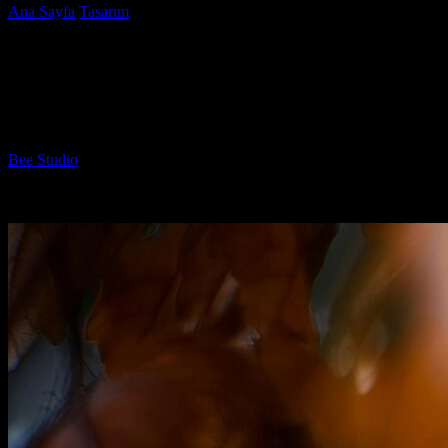
Ana Sayfa
Tasarım
Web Tasarım Sürecinde Müşteri Beklentilerini
Anlamak: Nasıl Başarılır?
Web Tasarım Sürecinde Müşteri
Beklentilerini Anlamak: Nasıl Başarılır?
Yazar
Bee Studio
-
Temmuz 30, 2026
1078