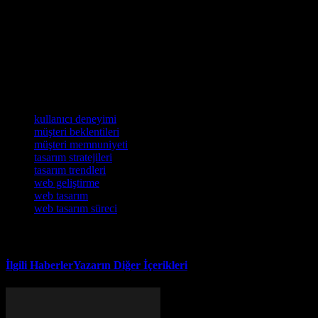
evolving digital landscape, it’s crucial for web designers to prioritize
open communication and adaptability. We encourage you to take the
insights gained from this discussion and implement them in your
next project. By doing so, you’ll not only meet but exceed client
expectations, ultimately leading to stronger relationships and
successful outcomes. Embrace the art of understanding your clients,
and watch your web design endeavors flourish.
Etiketler
kullanıcı deneyimi
müşteri beklentileri
müşteri memnuniyeti
tasarım stratejileri
tasarım trendleri
web geliştirme
web tasarım
web tasarım süreci
İlgili Haberler
Yazarın Diğer İçerikleri