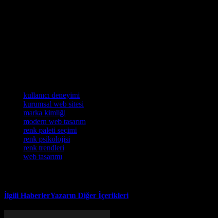
engaging online presence that resonates with visitors. Remember,
the right color palette not only enhances aesthetics but also
influences user behavior and perception. As you embark on
designing or revamping your corporate website, take the time to
experiment with different color combinations and gather feedback to
ensure that your choices reflect your brand’s essence. Start today
and transform your website into a powerful tool for connection and
growth.
Etiketler
kullanıcı deneyimi
kurumsal web sitesi
marka kimliği
modern web tasarım
renk paleti seçimi
renk psikolojisi
renk trendleri
web tasarımı
İlgili Haberler
Yazarın Diğer İçerikleri