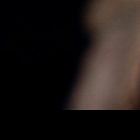
Kurumsal web sitenizin
renk paleti seçimi
, markanızın kimliğini
yansıtan en önemli unsurlardan biridir. Doğru
renkler
nasıl seçilir?
Renkler, kullanıcıların web sitenizle ilgili duygularını ve algılarını
etkileyen güçlü araçlardır. Bu yazıda,
kurumsal web sitesi renk