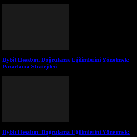
Bybit Hesabını Doğrulama Eğilimlerini Yönetmek:
Pazarlama Stratejileri
Bybit Hesabını Doğrulama Eğilimlerini Yönetmek: