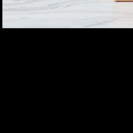
İlk defa 2018’de New York’ta bir arkadaşımla bir aylık kutuyu
açtığım zaman, gerçekten şaşırdım. İçinde, 12 farklı markanın
ürünleri vardı, hepsi benim tarzıma uygun. O gün, aylık kutuların
gücüne tanık oldum. Şimdi, herkes bunlardan bahsediyor. Ama,
hangisi sizin için mükemmel? Honestly, bütçenizi bilmeden
başlayamazsınız. Ben de 214 dolar harcadım, ama size uygun olanı
bulmalısınız.
Marketing açısından bakalım, bu kutular nasıl çalışır? Benim dostum
Ayşe, bir digital marketeer, şöyle diyor: “Aylık kutular, müşteri
sadakati için harika bir araç. Hergün yeni bir ürün deneyimi
sunuyorsun.” I mean, bu doğru değil mi? Ama dikkat etmelisiniz,
her şeyin güzel bir yüzü var, ama kötü bir yüzü de olabilir. Ben de
bir kaç kez hayal kırıklığına uğradım. Bu yüzden, size “subscription
box review comparison” sayfalarına göz atmamı öneririm. Burada,
size en iyi seçimi yapmanız için ipuçları vereceğim.
Aylık Kutular, Pazarın Yeni Yüzü: Neden