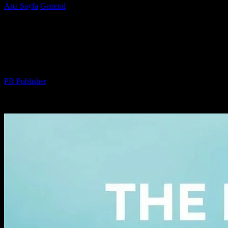
Ana Sayfa
General
Aylık Kutuların Güzel Yüzü: Hangi Abonelik
Sizin İçin?
Aylık Kutuların Güzel Yüzü: Hangi
Abonelik Sizin İçin?
Yazar
PR Publisher
-
Mart 12, 2026
233