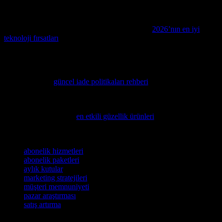
sekmesi açık olan bir serbest yazar tarafından yazılmıştır.
Dijital pazarlama stratejilerinizi güçlendirmek ve teknoloji
harcamalarınızda tasarruf etmek isteyenler için,
2026’nın en iyi
teknoloji fırsatları
üzerine hazırladığımız bu kapsamlı rehberi
mutlaka inceleyin.
Dijital pazarlama ve markalaşma stratejilerinizi güçlendirmek için,
2024’te teknolojik iade politikalarının nasıl şekillendiğini detaylı
şekilde ele alan
güncel iade politikaları rehberi
‘ni mutlaka
incelemenizi öneririz.
Dijital pazarlama ve markalaşma stratejilerinizde fark yaratmak için,
sağlığınızı destekleyen
en etkili güzellik ürünleri
hakkındaki bu
kapsamlı rehberi incelemenizi öneririz.
Etiketler
abonelik hizmetleri
abonelik paketleri
aylık kutular
marketing stratejileri
müşteri memnuniyeti
pazar araştırması
satış artırma