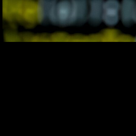
Web yazılımında
Agile metodolojisi
, yazılım geliştirmenin dinamik
ve etkili bir yolunu sunar. Peki, Agile metodolojisinin faydaları
nelerdir ve bu yöntem nasıl uygulanır? Bu yazıda, Agile
yaklaşımının sağladığı avantajları keşfedeceğiz.
Web yazılımı
projelerinde esneklik, hız ve sürekli geri bildirim gibi temel unsurlar,
Agile metodolojisi sayesinde mümkün hale gelir. Kullanıcı
ihtiyaçlarını anlama ve hızlı bir şekilde yanıt verme yeteneği,
projelerin başarısını artırır. Agile’in sunduğu
iteratif geliştirme
süreci, ekiplerin daha etkili çalışmasını sağlar. Bu süreçte, her
aşamada elde edilen sonuçlar, sonraki adımları şekillendirir. Ayrıca,
iş birliği ve iletişim, Agile metodolojisinin temel taşlarıdır. Yazılım
geliştirme süreçlerini daha verimli hale getiren bu yaklaşım, ekiplerin
motivasyonunu da artırır.
Agile metodolojisinin faydaları
hakkında
daha fazla bilgi edinmek ve bu yöntemin nasıl uygulandığını
öğrenmek için yazımızı okumaya devam edin. Unutmayın, doğru
stratejilerle yazılım projelerinizde büyük başarılara ulaşmak