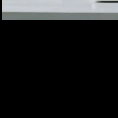
Dijital Pazarlamanın Önemi
Dijital pazarlama, modern iş dünyasında bir zorunluluk haline
gelmiştir. İnternet kullanımının artması ve dijital platformların
gelişmesi, işletmeler için yeni pazarlama fırsatları sunmaktadır.
Dijital pazarlama, geleneksel pazarlama yöntemlerine kıyasla daha
etkili ve maliyet etkinidir. Bu nedenle, her işletme, dijital pazarlama
stratejilerini geliştirmek için yatırım yapmalıdır.
SEO: Arama Motoru Optimizasyonu
SEO, dijital pazarlamanın temel taşlarından biridir. SEO, arama
motorları tarafından sitelerin daha yüksek sıralamalarda
gösterilmesini sağlar. Bu, web sitenizin daha fazla ziyaretçi
çekmesini ve dolayısıyla daha fazla potansiyel müşteri kazanmanızı
sağlar. SEO, anahtar kelime araştırması, içerik oluşturma ve teknik
optimizasyon gibi çeşitli teknikleri kapsar. SEO stratejilerinizi
geliştirmek için, güncel trendleri takip etmek ve arama motorlarının