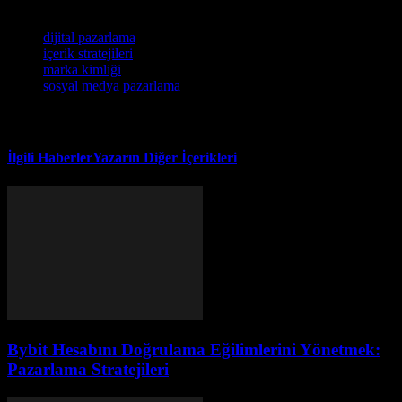
Etiketler
dijital pazarlama
içerik stratejileri
marka kimliği
sosyal medya pazarlama
İlgili Haberler
Yazarın Diğer İçerikleri
Bybit Hesabını Doğrulama Eğilimlerini Yönetmek:
Pazarlama Stratejileri