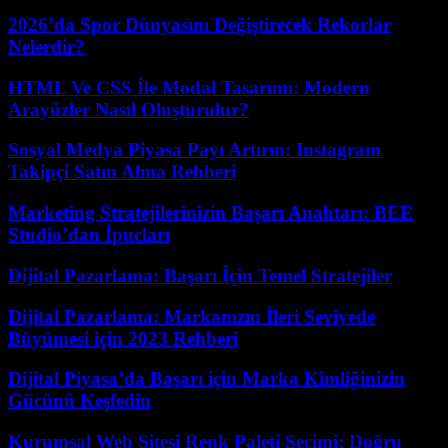
2026’da Spor Dünyasını Değiştirecek Rekorlar
Nelerdir?
HTML Ve CSS İle Modal Tasarımı: Modern
Arayüzler Nasıl Oluşturulur?
Sosyal Medya Piyasa Payı Artırın: Instagram
Takipçi Satın Alma Rehberi
Marketing Stratejilerinizin Başarı Anahtarı: BEE
Studio’dan İpucları
Dijital Pazarlama: Başarı İçin Temel Stratejiler
Dijital Pazarlama: Markanızın İleri Seviyede
Büyümesi için 2023 Rehberi
Dijital Piyasa’da Başarı için Marka Kimliğinizin
Gücünü Keşfedin
Kurumsal Web Sitesi Renk Paleti Seçimi: Doğru