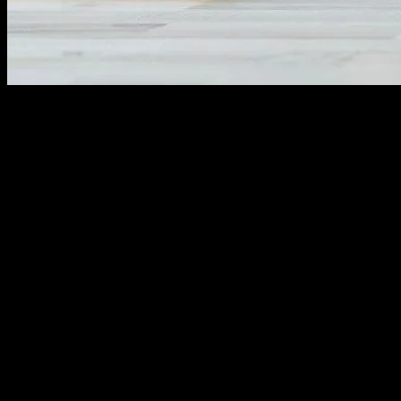
Giriş
Marketing, her şirketin büyümesi ve başarıya ulaşması için hayati bir
öneme sahiptir. Günümüzde dijital ortamın hızla gelişmesi ile
birlikte, marka tanıtımı ve müşteri etkileşimi için yeni yöntemler ve
stratejiler geliştirilmiştir. Bu makale, sizlerin marketing stratejilerinizi
nasıl geliştirebileceğinize dair bazı ipuçları ve yöntemleri
paylaşacak.
SEO ve Dijital Pazarlama
SEO (Arama Motoru Optimizasyonu), web sitenizin arama
motorlarında daha yüksek sıralamalarda görünmesini sağlar. Bu,
daha fazla ziyaretçi çekmek ve potansiyel müşterilerle iletişim
kurmak için çok önemli bir araçtır. SEO için, anahtar kelimelerinizi
doğru şekilde seçmek, içeriğinizi düzenli olarak güncellemek ve
web sitenizin hızını optimize etmek gibi adımlar takip edilmelidir.