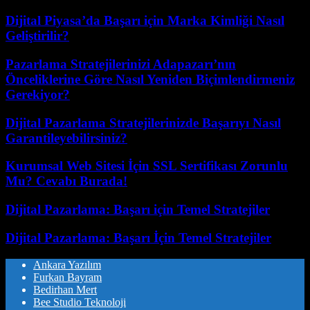
Dijital Piyasa’da Başarı için Marka Kimliği Nasıl
Geliştirilir?
Pazarlama Stratejilerinizi Adapazarı’nın
Önceliklerine Göre Nasıl Yeniden Biçimlendirmeniz
Gerekiyor?
Dijital Pazarlama Stratejilerinizde Başarıyı Nasıl
Garantileyebilirsiniz?
Kurumsal Web Sitesi İçin SSL Sertifikası Zorunlu
Mu? Cevabı Burada!
Dijital Pazarlama: Başarı için Temel Stratejiler
Dijital Pazarlama: Başarı İçin Temel Stratejiler
Ankara Yazılım
Furkan Bayram
Bedirhan Mert
Bee Studio Teknoloji