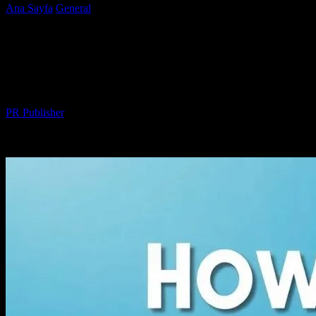
Ana Sayfa
General
Marketing Stratejilerinizi Nasıl
Geliştirebilirsiniz?
Marketing Stratejilerinizi Nasıl
Geliştirebilirsiniz?
Yazar
PR Publisher
-
Şubat 26, 2026
159