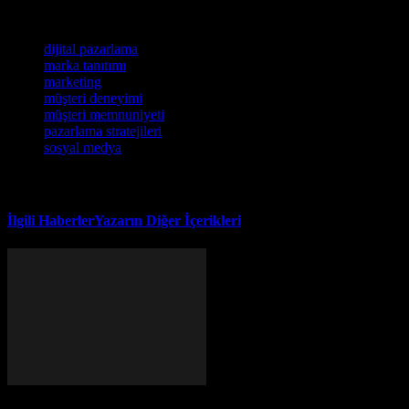
ve SEO stratejilerinizde yeni fırsatlar keşfedin.
Etiketler
dijital pazarlama
marka tanıtımı
marketing
müşteri deneyimi
müşteri memnuniyeti
pazarlama stratejileri
sosyal medya
İlgili Haberler
Yazarın Diğer İçerikleri