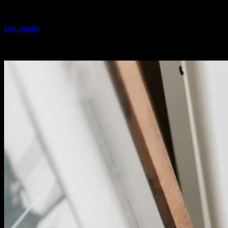
Yazar
Bee Studio
-
Temmuz 14, 2026
807