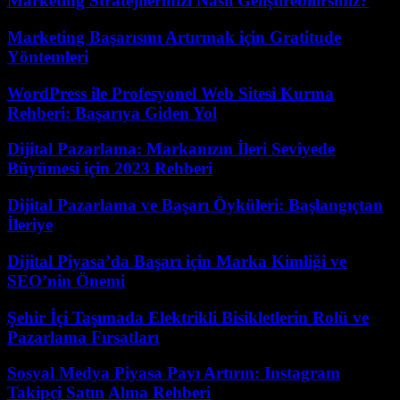
Marketing Stratejilerinizi Nasıl Geliştirebilirsiniz?
Marketing Başarısını Artırmak için Gratitude
Yöntemleri
WordPress ile Profesyonel Web Sitesi Kurma
Rehberi: Başarıya Giden Yol
Dijital Pazarlama: Markanızın İleri Seviyede
Büyümesi için 2023 Rehberi
Dijital Pazarlama ve Başarı Öyküleri: Başlangıçtan
İleriye
Dijital Piyasa’da Başarı için Marka Kimliği ve
SEO’nin Önemi
Şehir İçi Taşımada Elektrikli Bisikletlerin Rolü ve
Pazarlama Fırsatları
Sosyal Medya Piyasa Payı Artırın: Instagram
Takipçi Satın Alma Rehberi