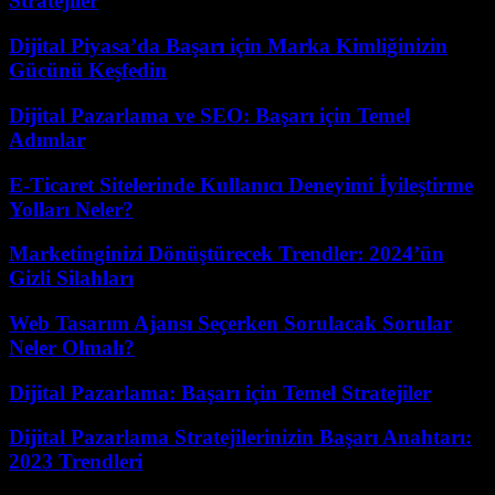
Stratejiler
Dijital Piyasa’da Başarı için Marka Kimliğinizin
Gücünü Keşfedin
Dijital Pazarlama ve SEO: Başarı için Temel
Adımlar
E-Ticaret Sitelerinde Kullanıcı Deneyimi İyileştirme
Yolları Neler?
Marketinginizi Dönüştürecek Trendler: 2024’ün
Gizli Silahları
Web Tasarım Ajansı Seçerken Sorulacak Sorular
Neler Olmalı?
Dijital Pazarlama: Başarı için Temel Stratejiler
Dijital Pazarlama Stratejilerinizin Başarı Anahtarı:
2023 Trendleri