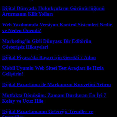
Dijital Dünyada Hukukçuların Görünürlüğünü
Artırmanın Kilit Yolları
Web Yazılımında Versiyon Kontrol Sistemleri Nedir
ve Neden Önemli?
Marketing’in Gizli Dünyası: Bir Editörün
Gösterişsiz Hikayeleri
Dijital Piyasa’da Başarı için Gerekli 7 Adım
Mobil Uyumlu Web Sitesi Test Araçları ile Hızla
Geliştirin!
Dijital Pazarlama ile Markanızın Kuvvetini Artırın
Mutfakta Dönüşüm: Zamanı Durduran En İyi 7
Kolay ve Ucuz Hile
Dijital Pazarlamanın Geleceği: Trendler ve