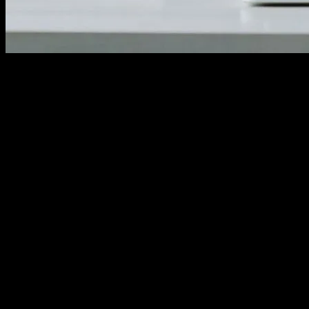
Dijital Pazarlamanın Önemi
Dijital pazarlama, modern iş dünyasında bir şirketin başarı için
hayati bir bileşendir. İnternet kullanımının artması ve teknoloji
gelişmeleri, pazarlama stratejilerinin de dijital platformlara
yönelmesini gerektirmiştir. Dijital pazarlama, web siteleri, sosyal
medya, e-posta pazarlaması ve arama motoru optimizasyonu (SEO)
gibi çeşitli kanallardan oluşur. Bu kanalların etkili bir şekilde
kullanımı, hedef kitlenizinizi doğrudan ve kişiselleştirilmiş bir
şekilde ulaşmanıza olanak tanır.
Arama Motoru Optimizasyonu (SEO)
SEO, dijital pazarlamanın kalbi olarak kabul edilebilir. Arama
motorları kullanıcıların arama sonuçlarında en ilgili ve kaliteli içeriği
göstermek için sürekli olarak algoritmalarını günceller. Bu nedenle,
web sitenizin SEO’ye uyumlu olması, arama motorlarında yüksek
sıralamalar elde etmeniz için kritik önem taşır. SEO, anahtar kelime