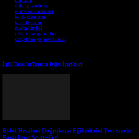
branding
dijital pazarlama
e-posta pazarlaması
içerik oluşturma
kişiselleştirme
marka kimliği
reklam kampanyaları
sosyal medya pazarlaması
İlgili Haberler
Yazarın Diğer İçerikleri
Bybit Hesabını Doğrulama Eğilimlerini Yönetmek:
Pazarlama Stratejileri