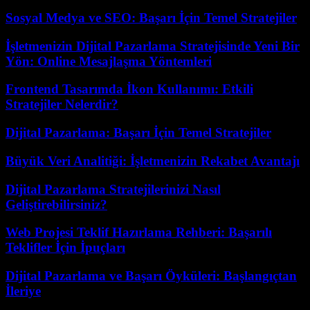
Sosyal Medya ve SEO: Başarı İçin Temel Stratejiler
İşletmenizin Dijital Pazarlama Stratejisinde Yeni Bir
Yön: Online Mesajlaşma Yöntemleri
Frontend Tasarımda İkon Kullanımı: Etkili
Stratejiler Nelerdir?
Dijital Pazarlama: Başarı İçin Temel Stratejiler
Büyük Veri Analitiği: İşletmenizin Rekabet Avantajı
Dijital Pazarlama Stratejilerinizi Nasıl
Geliştirebilirsiniz?
Web Projesi Teklif Hazırlama Rehberi: Başarılı
Teklifler İçin İpuçları
Dijital Pazarlama ve Başarı Öyküleri: Başlangıçtan
İleriye