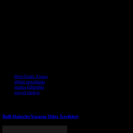
Ajansı, sizlere en iyi içerik stratejilerini sunmaktadır. Bu stratejiler,
sizlerin markalarınızı dijital dünyada en iyi şekilde temsil etmenizi
sağlar.
BeesTudio Ajansı ile Başarıya Doğru
BeesTudio Ajansı, sizlere dijital dünyada başarıya ulaşmanızı
sağlayacak stratejiler sunmaktadır. Bu stratejiler, sizlerin
markalarınızı dijital dünyada en iyi şekilde temsil etmenizi sağlar.
BeesTudio Ajansı, sizlere dijital dünyada başarıya ulaşmanızı
sağlayacak stratejiler sunmaktadır.
Etiketler
BeesTudio Ajansı
dijital pazarlama
marka bilinirliği
sosyal medya
İlgili Haberler
Yazarın Diğer İçerikleri