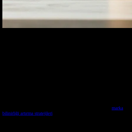
Dijital Dönüşümün Gidişatı
Dijital dönüşüm, günümüzde her sektör için bir zorunluluk haline
gelmiştir. BeesTudio Ajansı, bu dönüşüm sürecinde sizlere yanınızda
olmaya devam ediyor. Marka bilinirliği artırma konusunda
uzmanlaşmış bir ekibiz, sizlerin markalarınızı dijital dünyada en iyi
şekilde temsil etmenizi sağlıyoruz.
Marka Bilinirliği Nedir?
Marka bilinirliği, hedef kitlenizin markanızı tanıma ve hatırlama
oranını ifade eder. Bu, markanızın pazar payını artırmak ve müşteri
sadakatini sağlamak için çok önemlidir. BeesTudio Ajansı,
marka
bilinirliği artırma stratejileri
konusunda sizlere destek olmaktadır.
Dijital Pazarın Yeni Yüzü: BeesTudio