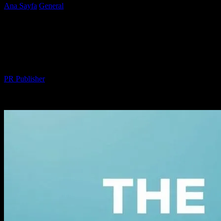
Ana Sayfa
General
Dijital Pazarın Yeni Yüzü: BeesTudio Ajansı ile
Marka Bilinirliği Artırma
Dijital Pazarın Yeni Yüzü: BeesTudio
Ajansı ile Marka Bilinirliği Artırma
Yazar
PR Publisher
-
Şubat 27, 2026
185