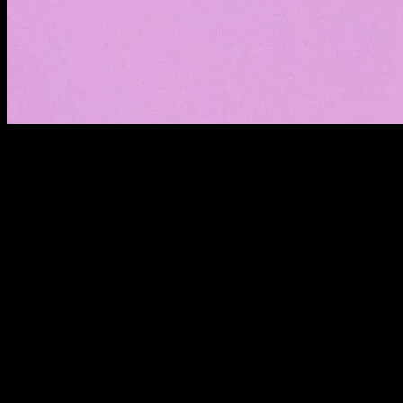
Web tasarımında
minimalist yaklaşımlar
, estetik ve fonksiyonellik
açısından büyük bir öneme sahiptir. Peki, bu tür bir tasarımın neden
bu kadar popüler olduğunu hiç düşündünüz mü? Az çok, “az
çoktur” felsefesi ile hareket eden minimalist tasarımlar, kullanıcı
deneyimini ön planda tutarak, karmaşıklığı ortadan kaldırıyor. Bu
yazıda,
minimalist web tasarımı
ile ilgili en etkili stratejileri
keşfedeceğiz. Kullanıcıların dikkatini çekmek için basit ama etkili
görsel unsurlar kullanmak, web sitenizin başarısını artırabilir. Ayrıca,
minimalist tasarım trendleri
ile uyumlu olmak, markanızın modern
ve yenilikçi bir imaj sergilemesine yardımcı olur. Sadece estetik
değil, aynı zamanda işlevselliği de ön plana çıkaran bu yaklaşımlar,
ziyaretçilerinizi nasıl etkileyebilir? Web tasarımında
minimalizm
,
kullanıcıların ihtiyaçlarına yanıt verirken, gereksiz unsurlardan
arındırılmış bir deneyim sunar. Şimdi, minimalist yaklaşımların web
tasarımında nasıl bir etki yarattığını daha derinlemesine inceleyelim!