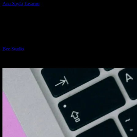
Ana Sayfa
Tasarım
Web Tasarımında Minimalist Yaklaşımlar:
Estetik ve Fonksiyonellik
Web Tasarımında Minimalist
Yaklaşımlar: Estetik ve Fonksiyonellik
Yazar
Bee Studio
-
Temmuz 10, 2026
871