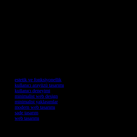
hem de işlevsellik açısından önemli avantajlar sunar. Kullanıcı
deneyimini ön planda tutan bu tasarım felsefesi, sade ve anlaşılır bir
arayüz ile ziyaretçilerin dikkatini asıl içeriğe yönlendirir. Ayrıca,
minimalist tasarımın hızlı yüklenme süreleri, mobil uyumluluk ve
daha düşük bakım maliyetleri gibi teknik faydaları da bulunmaktadır.
Renk paletinin, yazı tiplerinin ve boş alanların dikkatli seçimi,
markanın kimliğini güçlendirirken, kullanıcıların sitede daha uzun
süre kalmasını sağlar. Bu nedenle, web sitenizde minimalist bir
yaklaşım benimsemek, hem kullanıcı memnuniyetini artırmak hem
de dönüşüm oranlarınızı yükseltmek için etkili bir strateji olabilir. Siz
de web tasarımınızı gözden geçirerek minimalist unsurlar eklemeyi
düşünün; bu, markanızı bir adım öne taşıyabilir.
Etiketler
estetik ve fonksiyonellik
kullanıcı arayüzü tasarımı
kullanıcı deneyimi
minimalist web design
minimalist yaklaşımlar
modern web tasarımı
sade tasarım
web tasarımı