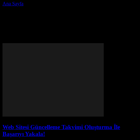
Ana Sayfa
Etiketler
Online başarı yöntemleri
Etiket: online başarı
yöntemleri
Web Sitesi Güncelleme Takvimi Oluşturma İle
Başarıyı Yakala!