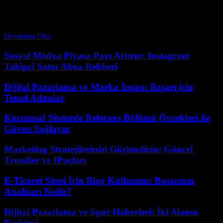
Web sitesi güncelleme takvimi oluşturma ile başarıyı yakala! İnternet
dünyasında rekabet her geçen gün artıyor ve web sitenizi güncel
tutmak, kullanıcı deneyimini iyileştirmek ve...
Devamını Oku
Sosyal Medya Piyasa Payı Artırın: Instagram
Takipçi Satın Alma Rehberi
Dijital Pazarlama ve Marka İnşası: Başarı için
Temel Adımlar
Kurumsal Sitelerde Referans Bölümü Örnekleri ile
Güven Sağlayın
Marketing Stratejilerinizi Güçlendirin: Güncel
Trendler ve IPuçları
E-Ticaret Sitesi İçin Blog Kullanımı: Başarının
Anahtarı Nedir?
Dijital Pazarlama ve Spor Haberleri: İki Alanın
Kesişimi